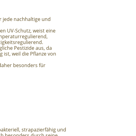
ür jede nachhaltige und
en UV-Schutz, weist eine
emperaturregulierend,
igkeitsregulierend.
iche Pestizide aus, da
ist, weil die Pflanze von
 daher besonders für
bakteriell, strapazierfähig und
ch besonders durch seine