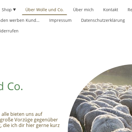
Shop
Über Wolle und Co.
Über mich
Kontakt
R
Kwk - Kunden werben Kunden
Impressum
Datenschutzerklärung
iderrufen
d Co.
 alle bieten uns auf
e große Vorzüge gegenüber
 die ich dir hier gerne kurz