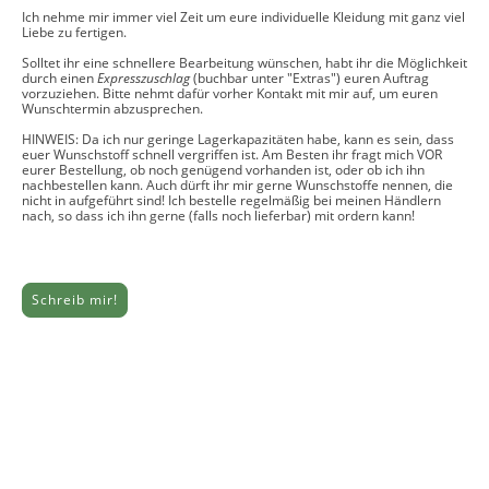
Ich nehme mir immer viel Zeit um eure individuelle Kleidung mit ganz viel
Liebe zu fertigen.
Solltet ihr eine schnellere Bearbeitung wünschen, habt ihr die Möglichkeit
durch einen
Expresszuschlag
(buchbar unter "Extras") euren Auftrag
vorzuziehen. Bitte nehmt dafür vorher Kontakt mit mir auf, um euren
Wunschtermin abzusprechen.
HINWEIS: Da ich nur geringe Lagerkapazitäten habe, kann es sein, dass
euer Wunschstoff schnell vergriffen ist. Am Besten ihr fragt mich VOR
eurer Bestellung, ob noch genügend vorhanden ist, oder ob ich ihn
nachbestellen kann. Auch dürft ihr mir gerne Wunschstoffe nennen, die
nicht in aufgeführt sind! Ich bestelle regelmäßig bei meinen Händlern
nach, so dass ich ihn gerne (falls noch lieferbar) mit ordern kann!
Schreib mir!