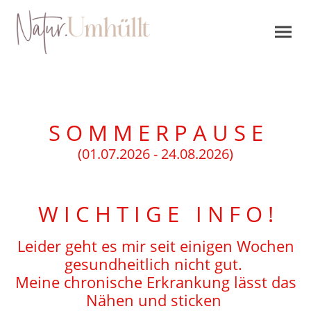
S O M M E R P A U S E
(01.07.2026 - 24.08.2026)
W I C H T I G E I N F O !
Leider geht es mir seit einigen Wochen
gesundheitlich nicht gut.
Meine chronische Erkrankung lässt das
Nähen und sticken