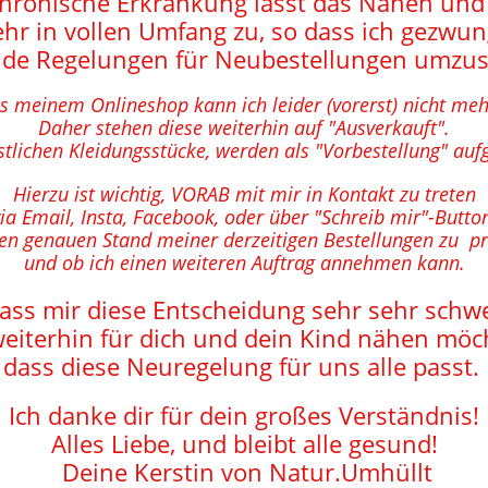
hronische Erkrankung lässt das Nähen und
hr in vollen Umfang zu, so dass ich gezwu
nde Regelungen für Neubestellungen umzus
us meinem Onlineshop kann ich leider (vorerst) nicht me
Daher stehen diese weiterhin auf "Ausverkauft".
estlichen Kleidungsstücke, werden als "Vorbestellung" auf
Hierzu ist wichtig, VORAB mit mir in Kontakt zu treten
ia Email, Insta, Facebook, oder über "Schreib mir"-Butto
n genauen Stand meiner derzeitigen Bestellungen zu p
und ob ich einen weiteren Auftrag annehmen kann.
ass mir diese Entscheidung sehr sehr schwer
eiterhin für dich und dein Kind nähen möch
dass diese Neuregelung für uns alle passt.
Ich danke dir für dein großes Verständnis!
Alles Liebe, und bleibt alle gesund!
Deine Kerstin von Natur.Umhüllt