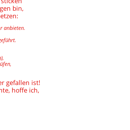
 sticken
ngen bin,
etzen:
hr anbieten.
geführt.
n),
rüfen,
 gefallen ist!
te, hoffe ich,