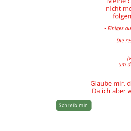
Meine c
nicht me
folge
- Einiges a
- Die r
(v
um de
Glaube mir, d
Da ich aber w
Schreib mir!