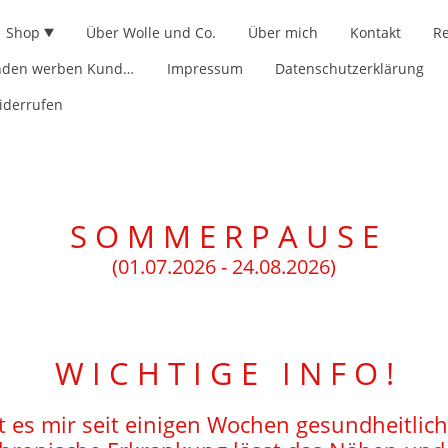
Shop
Über Wolle und Co.
Über mich
Kontakt
R
Kwk - Kunden werben Kunden
Impressum
Datenschutzerklärung
iderrufen
S O M M E R P A U S E
(01.07.2026 - 24.08.2026)
W I C H T I G E I N F O !
t es mir seit einigen Wochen gesundheitlich