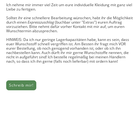
Ich nehme mir immer viel Zeit um eure individuelle Kleidung mit ganz viel
Liebe zu fertigen.
Solltet ihr eine schnellere Bearbeitung wünschen, habt ihr die Möglichkeit
durch einen
Expresszuschlag
(buchbar unter "Extras") euren Auftrag
vorzuziehen. Bitte nehmt dafür vorher Kontakt mit mir auf, um euren
Wunschtermin abzusprechen.
HINWEIS: Da ich nur geringe Lagerkapazitäten habe, kann es sein, dass
euer Wunschstoff schnell vergriffen ist. Am Besten ihr fragt mich VOR
eurer Bestellung, ob noch genügend vorhanden ist, oder ob ich ihn
nachbestellen kann. Auch dürft ihr mir gerne Wunschstoffe nennen, die
nicht in aufgeführt sind! Ich bestelle regelmäßig bei meinen Händlern
nach, so dass ich ihn gerne (falls noch lieferbar) mit ordern kann!
Schreib mir!