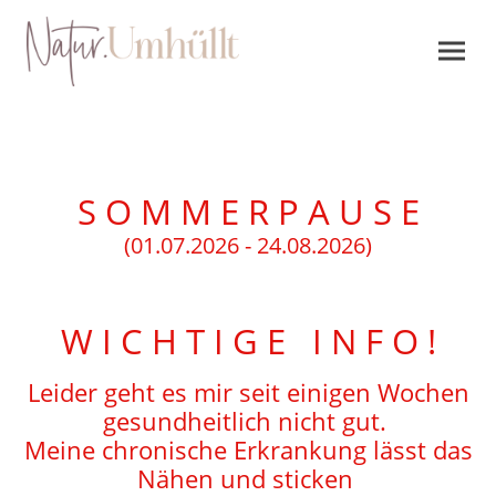
S O M M E R P A U S E
(01.07.2026 - 24.08.2026)
W I C H T I G E I N F O !
Leider geht es mir seit einigen Wochen
gesundheitlich nicht gut.
Meine chronische Erkrankung lässt das
Nähen und sticken