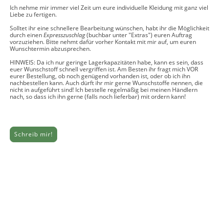
Ich nehme mir immer viel Zeit um eure individuelle Kleidung mit ganz viel
Liebe zu fertigen.
Solltet ihr eine schnellere Bearbeitung wünschen, habt ihr die Möglichkeit
durch einen
Expresszuschlag
(buchbar unter "Extras") euren Auftrag
vorzuziehen. Bitte nehmt dafür vorher Kontakt mit mir auf, um euren
Wunschtermin abzusprechen.
HINWEIS: Da ich nur geringe Lagerkapazitäten habe, kann es sein, dass
euer Wunschstoff schnell vergriffen ist. Am Besten ihr fragt mich VOR
eurer Bestellung, ob noch genügend vorhanden ist, oder ob ich ihn
nachbestellen kann. Auch dürft ihr mir gerne Wunschstoffe nennen, die
nicht in aufgeführt sind! Ich bestelle regelmäßig bei meinen Händlern
nach, so dass ich ihn gerne (falls noch lieferbar) mit ordern kann!
Schreib mir!