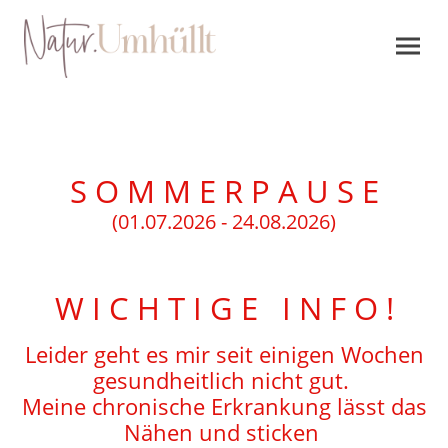
S O M M E R P A U S E
(01.07.2026 - 24.08.2026)
W I C H T I G E I N F O !
Leider geht es mir seit einigen Wochen
gesundheitlich nicht gut.
Meine chronische Erkrankung lässt das
Nähen und sticken