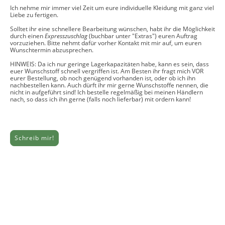
Ich nehme mir immer viel Zeit um eure individuelle Kleidung mit ganz viel
Liebe zu fertigen.
Solltet ihr eine schnellere Bearbeitung wünschen, habt ihr die Möglichkeit
durch einen
Expresszuschlag
(buchbar unter "Extras") euren Auftrag
vorzuziehen. Bitte nehmt dafür vorher Kontakt mit mir auf, um euren
Wunschtermin abzusprechen.
HINWEIS: Da ich nur geringe Lagerkapazitäten habe, kann es sein, dass
euer Wunschstoff schnell vergriffen ist. Am Besten ihr fragt mich VOR
eurer Bestellung, ob noch genügend vorhanden ist, oder ob ich ihn
nachbestellen kann. Auch dürft ihr mir gerne Wunschstoffe nennen, die
nicht in aufgeführt sind! Ich bestelle regelmäßig bei meinen Händlern
nach, so dass ich ihn gerne (falls noch lieferbar) mit ordern kann!
Schreib mir!