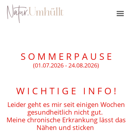
S O M M E R P A U S E
(01.07.2026 - 24.08.2026)
W I C H T I G E I N F O !
Leider geht es mir seit einigen Wochen
gesundheitlich nicht gut.
Meine chronische Erkrankung lässt das
Nähen und sticken